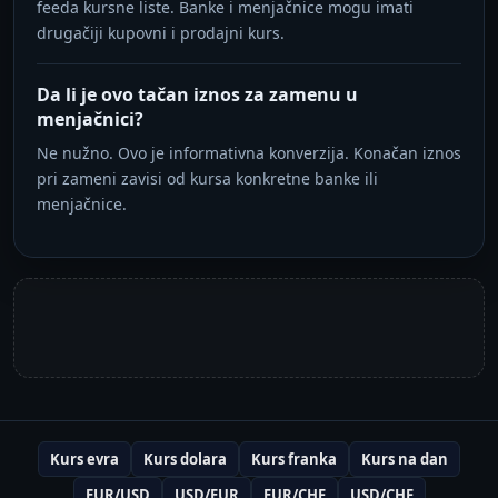
feeda kursne liste. Banke i menjačnice mogu imati
drugačiji kupovni i prodajni kurs.
Da li je ovo tačan iznos za zamenu u
menjačnici?
Ne nužno. Ovo je informativna konverzija. Konačan iznos
pri zameni zavisi od kursa konkretne banke ili
menjačnice.
Kurs evra
Kurs dolara
Kurs franka
Kurs na dan
EUR/USD
USD/EUR
EUR/CHF
USD/CHF