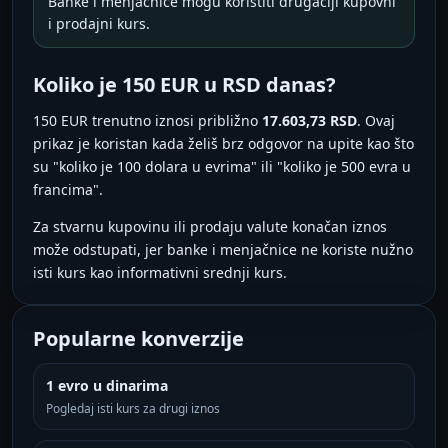
Banke i menjačnice mogu koristiti drugačiji kupovni
i prodajni kurs.
Koliko je 150 EUR u RSD danas?
150 EUR trenutno iznosi približno
17.603,73 RSD
. Ovaj
prikaz je koristan kada želiš brz odgovor na upite kao što
su "koliko je 100 dolara u evrima" ili "koliko je 500 evra u
francima".
Za stvarnu kupovinu ili prodaju valute konačan iznos
može odstupati, jer banke i menjačnice ne koriste nužno
isti kurs kao informativni srednji kurs.
Popularne konverzije
1 evro u dinarima
Pogledaj isti kurs za drugi iznos