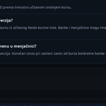
RSD prema trenutno učitanom srednjem kursu.
erzija?
ursu iz učitanog feeda kursne liste. Banke i menjačnice mogu imat
zamenu u menjačnici?
erzija. Konačan iznos pri zameni zavisi od kursa konkretne banke i