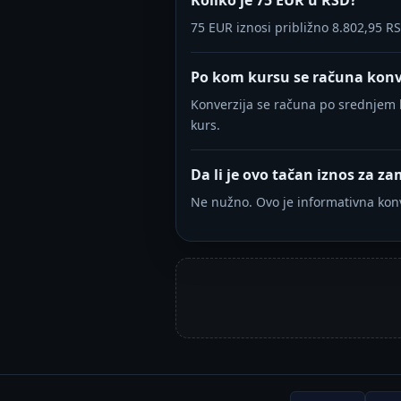
Koliko je 75 EUR u RSD?
75 EUR iznosi približno 8.802,95 
Po kom kursu se računa konv
Konverzija se računa po srednjem k
kurs.
Da li je ovo tačan iznos za 
Ne nužno. Ovo je informativna konv