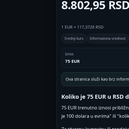
8.802,95 RS
1 EUR = 117,3726 RSD
Srednji kurs
Informativna vrednost
Iznos
75 EUR
Ova stranica služi kao brz inform
Koliko je 75 EUR u RSD 
75 EUR trenutno iznosi približ
je 100 dolara u evrima" ili "kol