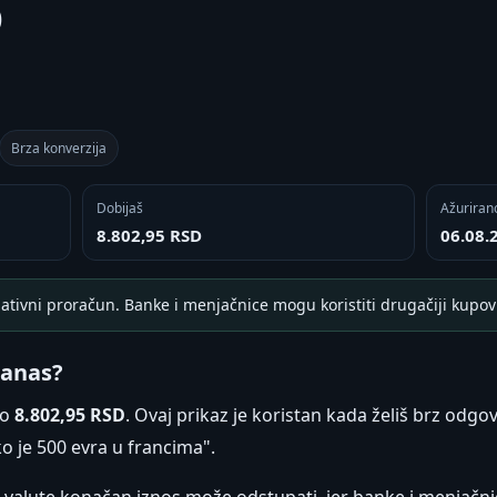
D
Brza konverzija
Dobijaš
Ažuriran
8.802,95 RSD
06.08.
ativni proračun. Banke i menjačnice mogu koristiti drugačiji kupovn
danas?
no
8.802,95 RSD
. Ovaj prikaz je koristan kada želiš brz odgo
iko je 500 evra u francima".