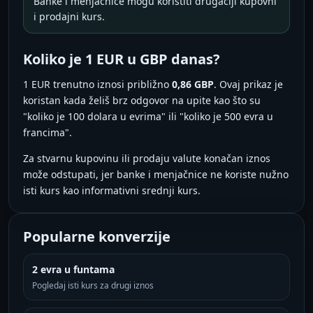
Banke i menjačnice mogu koristiti drugačiji kupovni
i prodajni kurs.
Koliko je 1 EUR u GBP danas?
1 EUR trenutno iznosi približno
0,86 GBP
. Ovaj prikaz je
koristan kada želiš brz odgovor na upite kao što su
"koliko je 100 dolara u evrima" ili "koliko je 500 evra u
francima".
Za stvarnu kupovinu ili prodaju valute konačan iznos
može odstupati, jer banke i menjačnice ne koriste nužno
isti kurs kao informativni srednji kurs.
Popularne konverzije
2 evra u funtama
Pogledaj isti kurs za drugi iznos