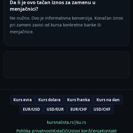
Da li je ovo tačan iznos za zamenu u
menjačnici?
Ne nužno. Ovo je informativna konverzija. Konačan iznos
pri zameni zavisi od kursa konkretne banke ili
menjačnice.
Kurs evra
Kurs dolara
Kurs franka
Kurs na dan
EUR/USD
USD/EUR
EUR/CHF
USD/CHF
kursnalista.rs
|
ku.rs
Politika privatnosti
Kolačići
Uslovi korišćenja
Kontakt