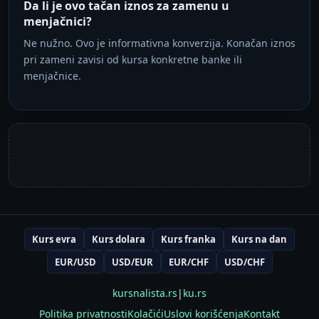
Da li je ovo tačan iznos za zamenu u
menjačnici?
Ne nužno. Ovo je informativna konverzija. Konačan iznos
pri zameni zavisi od kursa konkretne banke ili
menjačnice.
Kurs evra
Kurs dolara
Kurs franka
Kurs na dan
EUR/USD
USD/EUR
EUR/CHF
USD/CHF
kursnalista.rs
|
ku.rs
Politika privatnosti
Kolačići
Uslovi korišćenja
Kontakt