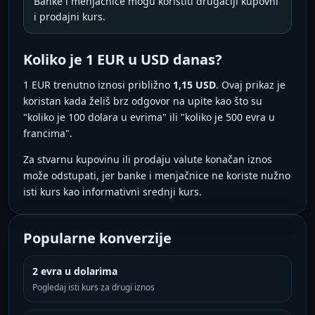
Banke i menjačnice mogu koristiti drugačiji kupovni
i prodajni kurs.
Koliko je 1 EUR u USD danas?
1 EUR trenutno iznosi približno
1,15 USD
. Ovaj prikaz je
koristan kada želiš brz odgovor na upite kao što su
"koliko je 100 dolara u evrima" ili "koliko je 500 evra u
francima".
Za stvarnu kupovinu ili prodaju valute konačan iznos
može odstupati, jer banke i menjačnice ne koriste nužno
isti kurs kao informativni srednji kurs.
Popularne konverzije
2 evra u dolarima
Pogledaj isti kurs za drugi iznos