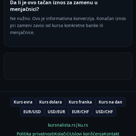
Da li je ovo tačan iznos za zamenu u
menjačnici?
Ne nužno. Ovo je informativna konverzija. Konačan iznos
pri zameni zavisi od kursa konkretne banke ili
menjačnice.
Kurs evra
Kurs dolara
Kurs franka
Kurs na dan
EUR/USD
USD/EUR
EUR/CHF
USD/CHF
kursnalista.rs
|
ku.rs
Politika privatnosti
Kolačići
Uslovi korišćenja
Kontakt