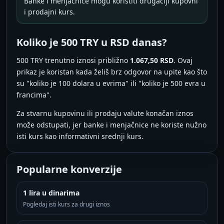
Banke i menjačnice mogu koristiti drugačiji kupovni
i prodajni kurs.
Koliko je 500 TRY u RSD danas?
500 TRY trenutno iznosi približno
1.067,50 RSD
. Ovaj
prikaz je koristan kada želiš brz odgovor na upite kao što
su "koliko je 100 dolara u evrima" ili "koliko je 500 evra u
francima".
Za stvarnu kupovinu ili prodaju valute konačan iznos
može odstupati, jer banke i menjačnice ne koriste nužno
isti kurs kao informativni srednji kurs.
Popularne konverzije
1 lira u dinarima
Pogledaj isti kurs za drugi iznos