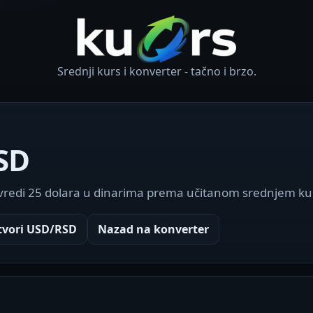
Srednji kurs i konverter - tačno i brzo.
SD
 vredi 25 dolara u dinarima prema učitanom srednjem ku
tvori USD/RSD
Nazad na konverter