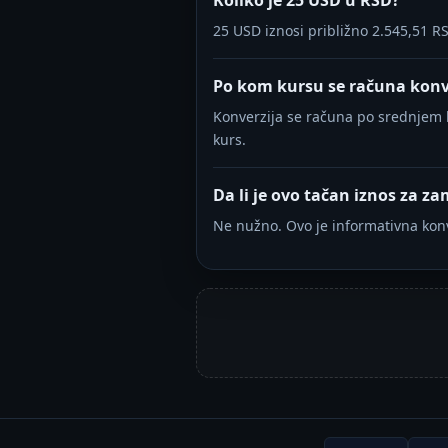
Koliko je 25 USD u RSD?
25 USD iznosi približno 2.545,51 
Po kom kursu se računa konv
Konverzija se računa po srednjem k
kurs.
Da li je ovo tačan iznos za 
Ne nužno. Ovo je informativna konv