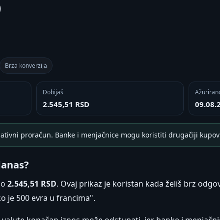
D
Brza konverzija
Dobijaš
Ažuriran
2.545,51 RSD
09.08.
ativni proračun. Banke i menjačnice mogu koristiti drugačiji kupovn
danas?
no
2.545,51 RSD
. Ovaj prikaz je koristan kada želiš brz odgo
iko je 500 evra u francima".