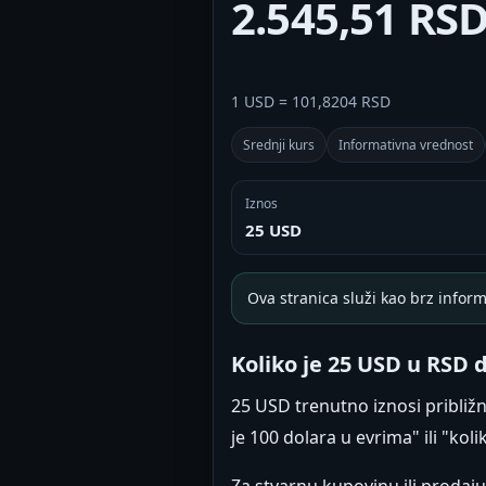
2.545,51 RS
1 USD = 101,8204 RSD
Srednji kurs
Informativna vrednost
Iznos
25 USD
Ova stranica služi kao brz inform
Koliko je 25 USD u RSD 
25 USD trenutno iznosi približ
je 100 dolara u evrima" ili "kol