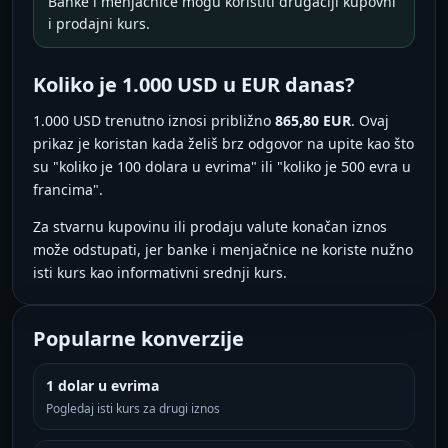
Banke i menjačnice mogu koristiti drugačiji kupovni
i prodajni kurs.
Koliko je 1.000 USD u EUR danas?
1.000 USD trenutno iznosi približno
865,80 EUR
. Ovaj
prikaz je koristan kada želiš brz odgovor na upite kao što
su "koliko je 100 dolara u evrima" ili "koliko je 500 evra u
francima".
Za stvarnu kupovinu ili prodaju valute konačan iznos
može odstupati, jer banke i menjačnice ne koriste nužno
isti kurs kao informativni srednji kurs.
Popularne konverzije
1 dolar u evrima
Pogledaj isti kurs za drugi iznos