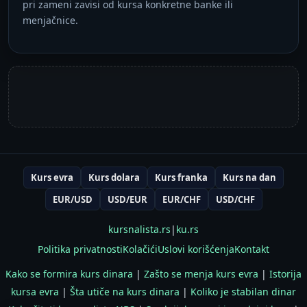
pri zameni zavisi od kursa konkretne banke ili
menjačnice.
Kurs evra
Kurs dolara
Kurs franka
Kurs na dan
EUR/USD
USD/EUR
EUR/CHF
USD/CHF
kursnalista.rs
|
ku.rs
Politika privatnosti
Kolačići
Uslovi korišćenja
Kontakt
Kako se formira kurs dinara
|
Zašto se menja kurs evra
|
Istorija
kursa evra
|
Šta utiče na kurs dinara
|
Koliko je stabilan dinar